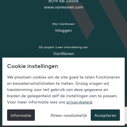
8019 AB Zwolle
www.vanwonen.com
Mijn VanWonen
Inloggen
Dit project is een ontwikkeling van:
VanWonen
contact?
Cookie instellingen
Mail naar
participatiestationsweg49@vanwonen.com
We plaatsen cookies om de site goed te laten functioneren
en bezoekersstatistieken te meten. Graag vragen wij
toestemming voor het gebruik van deze gegevens en
bieden de gelegenheid zelf de instellingen aan te passen.
Voor meer informatie lees ons
privacybeleid
.
© Copyright VanWonen 2026
Stel een vraag
Informatie
Alleen noodzakelijk
Accepteren
Disclaimer
Privacy
Cookies